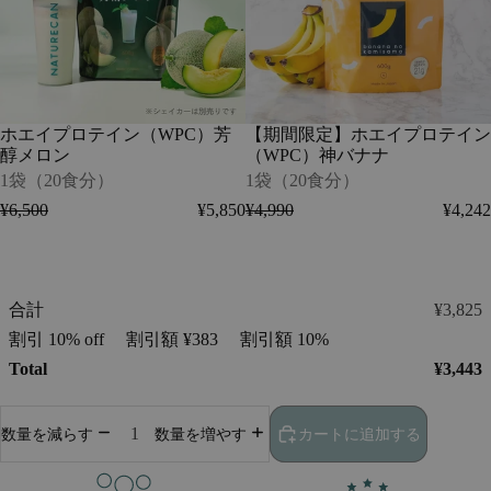
1
イ
イ
袋
ン
プ
（20
（WPC）
ロ
食
芳
テ
分）
醇
イ
メ
ン
ホエイプロテイン（WPC）芳
【期間限定】ホエイプロテイン
ロ
（WPC）
醇メロン
（WPC）神バナナ
ン
神
-
バ
1袋（20食分）
1袋（20食分）
1
ナ
¥6,500
¥5,850
¥4,990
¥4,242
袋
ナ
（20
-
食
1
分）
袋
（20
合計
¥3,825
食
割引
10% off
割引額
¥383
割引額
10%
分）
Total
¥3,443
カートに追加する
数量を減らす
数量を増やす