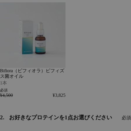
Bifiora
Skip
Bifiora（ビ
Bifiora（ビ
ビ
step
フ
フ
フ
1
ィ
ィ
ィ
オ
オ
ズ
ラ）
ラ）
ス
ビ
ビ
菌
フ
フ
オ
ィ
ィ
イ
ズ
ズ
ル.
ス
ス
This
菌
菌
step
オ
オ
is
Bifiora（ビフィオラ）ビフィズ
イ
イ
必
-
ス菌オイル
ル
ル
須
必
-
added
1本
須
1
to
必須
本
bundle
¥4,500
¥3,825
-
必
須
2.
お好きなプロテインを1点お選びください
必須
Step
2