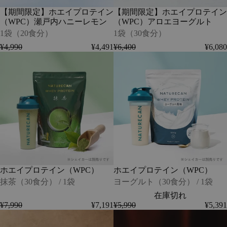
ン
ン
【期間限定】ホエイプロテイン
【期間限定】ホエイプロテイン
（WPC）
（WPC）
（WPC）瀬戸内ハニーレモン
（WPC）アロエヨーグルト
瀬
ア
戸
ロ
1袋（20食分）
1袋（30食分）
内
エ
¥4,990
¥4,491
¥6,400
¥6,080
ハ
ヨ
ホ
ホ
ニ
ー
エ
エ
ー
グ
イ
イ
レ
ル
プ
プ
モ
ト
ロ
ロ
ン
-
テ
テ
-
1
イ
イ
1
袋
ン
ン
袋
（30
（WPC）
（WPC）
（20
食
-
-
食
分）
抹
ヨ
分）
茶
ー
-
ホエイプロテイン（WPC）
ホエイプロテイン（WPC）
（30
グ
在
食
ル
抹茶（30食分） / 1袋
ヨーグルト（30食分） / 1袋
庫
分）
ト
在庫切れ
切
/
（30
¥7,990
¥7,191
¥5,990
¥5,391
れ
1
食
ホ
ホ
袋
分）
エ
エ