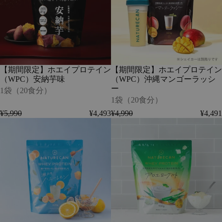
ル
ー
エ
エ
-
-
イ
イ
1
1
プ
プ
袋
袋
ロ
ロ
（30
（30
テ
テ
食
食
イ
イ
分）
分）
ン
ン
-
【期間限定】ホエイプロテイン
【期間限定】ホエイプロテイン
（WPC）
（WPC）
在
（WPC）安納芋味
（WPC）沖縄マンゴーラッシ
安
沖
庫
ー
納
縄
1袋（20食分）
切
芋
マ
1袋（20食分）
れ
味
ン
¥5,990
¥4,493
¥4,990
¥4,491
-
ゴ
【期
【期
1
ー
間
間
袋
ラ
限
限
（20
ッ
定】
定】
食
シ
ホ
ホ
分）
ー
エ
エ
-
イ
イ
1
プ
プ
袋
ロ
ロ
（20
テ
テ
食
イ
イ
分）