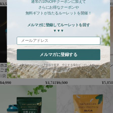
通常の10%OFFクーポンに加えて
ク
味
¥3,500
¥3,150
¥4,990
¥4,491
-
-
さらにお得なクーポンや
ホ
【期
1
20
無料ギフトが当たるルーレットを開催！
エ
間
箱
食
イ
限
分
プ
定】
メルマガに登録してルーレットを回す
（620g）
ロ
ホ
▼▼▼
テ
エ
イ
イ
メールアドレス
ン
プ
（WPC）
ロ
黒
テ
メルマガに登録する
ご
イ
ま
ン
ホエイプロテイン（WPC）黒
【期間限定】ホエイプロテイン
※本キャンペーンは予告なく変更、中止する場合がございます。
ラ
（WPC）
※利用規約が適用されます。
ごまラテ
（WPC）黒糖ミルクティー
テ
黒
-
糖
1袋（20食分）
1袋（20食分）
1
ミ
¥4,990
¥4,741
¥6,500
¥5,850
袋
ル
ホ
【期
（20
ク
エ
間
食
テ
イ
限
分）
ィ
プ
定】
ー
ロ
ホ
-
テ
エ