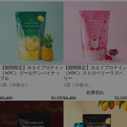
お
Skip
【期
【期
好
step
間
間
き
2
限
限
な
定】
定】
プ
ホ
ホ
ロ
エ
エ
テ
イ
イ
イ
プ
プ
ン
ロ
ロ
を
テ
テ
1
イ
イ
点
ン
ン
お
【期間限定】ホエイプロテイン
【期間限定】ホエイプロテイン
（WPC）
（WPC）
選
（WPC）ゴールデンパイナッ
（WPC）ストロベリーラズベ
ゴ
ス
び
-
プル
リー
ー
ト
く
在
ル
ロ
1袋（30食分）
1袋（30食分）
だ
庫
デ
ベ
さ
在庫切れ
切
ン
リ
い.
¥6,400
¥6,080
¥6,400
¥6,080
れ
パ
ー
This
【期
【期
イ
ラ
step
間
間
ナ
ズ
is
限
限
ッ
ベ
必
定】
定】
プ
リ
須
ホ
ホ