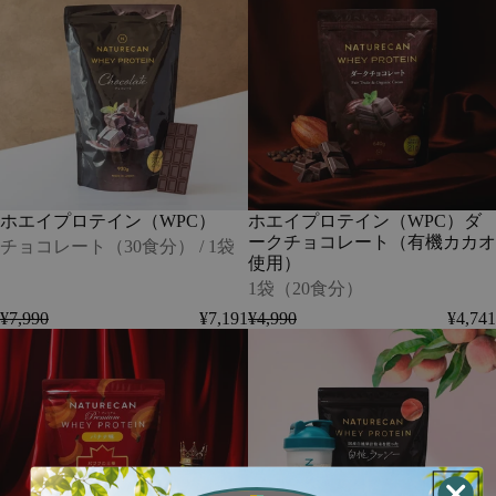
/
イ
イ
1
プ
プ
袋
ロ
ロ
-
テ
テ
在
イ
イ
庫
ン
ン
切
（WPC）
（WPC）
れ
-
ダ
チ
ー
ョ
ク
ホエイプロテイン（WPC）
ホエイプロテイン（WPC）ダ
コ
チ
ークチョコレート（有機カカオ
レ
ョ
チョコレート（30食分） / 1袋
使用）
ー
コ
ト
レ
1袋（20食分）
（30
ー
¥7,990
¥7,191
¥4,990
¥4,741
食
ト
ホ
ホ
分）
（有
エ
エ
/
機
イ
イ
1
カ
プ
プ
袋
カ
ロ
ロ
オ
テ
テ
使
イ
イ
用）
ン
ン