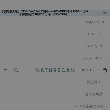
【年内最大級】CBD DAY SALE開幕 📣
【年内最大級】CBD DAY SALE開幕 📣 40%CBDオイル30mlが4
40%CBDオイル30ml
が4
日間限定で10,700円 ☀️（72%OFF）
日間限定で
10,700円
☀️（72%OFF）
Longevity
CBD
Beauty
フィットネス
サプリメント
目的別
全ての商品
CBDが初めての方へ