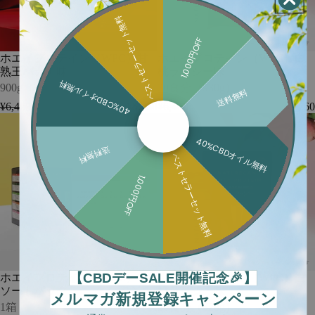
-
（WPC）
（WPC）
1
ベストセラーセット無料
甘
白
袋
熟
桃
（20
1,000円OFF
王
ラ
食
ホエイプロテイン（WPC）甘
ホエイプロテイン（WPC）白
バ
ッ
分）
熟王バナナ味
桃ラッシー味
ナ
シ
40%CBDオイル無料
ナ
ー
900g（30食分）
30食分（930g）
送料無料
味
味
¥6,400
¥5,760
¥6,400
¥5,760
-
-
ホ
ホ
900g（30
30
エ
エ
食
食
40%CBDオイル無料
イ
イ
送料無料
分）
分
ベストセラーセット無料
プ
プ
（930g）
ロ
ロ
1,000円OFF
テ
テ
イ
イ
ン
ン
（WPC）
（WPC）
ア
白
ソ
桃
ー
ラ
【CBDデーSALE開催記念🎉】
ホエイプロテイン（WPC）ア
ホエイプロテイン（WPC）白
ト
ッ
ソートパック
桃ラッシー味
パ
シ
メルマガ新規登録キャンペーン
ッ
ー
1箱
20食分（620g）