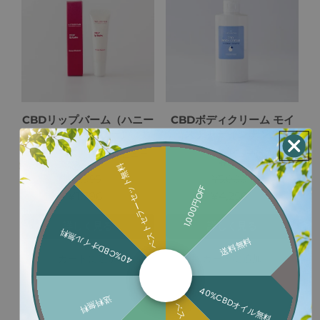
CBDリップバーム（ハニー
CBDボディクリーム モイ
＆クランベリー）
スチャーインテンス
ベストセラーセット無料
¥1,995
¥5,000
1,000円OFF
¥1,796
¥4,250
詳しく見る
詳しく見る
40%CBDオイル無料
送料無料
カートに追加
カートに追加
40%CBDオイル無料
送料無料