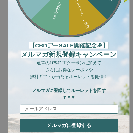
ベストセラーセット無料
1,000円OFF
【CBDデーSALE開催記念🎉】
CBDハンドクリーム ロー
CBDカレンデュラクリーム
メルマガ新規登録キャンペーン
ズの香り
通常の10%OFFクーポンに加えて
¥3,960
さらにお得なクーポンや
¥1,990
¥3,168
無料ギフトが当たるルーレットを開催！
¥1,791
詳しく見る
メルマガに登録してルーレットを回す
詳しく見る
▼▼▼
カートに追加
メールアドレス
Sold out
メルマガに登録する