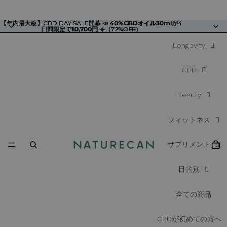
【年内最大級】CBD DAY SALE開幕 📣
【年内最大級】CBD DAY SALE開幕 📣 40%CBDオイル30mlが4
40%CBDオイル30ml
が4
日間限定で10,700円 ☀️（72%OFF）
日間限定で
10,700円
☀️（72%OFF）
Longevity
CBD
Beauty
フィットネス
サプリメント
目的別
全ての商品
CBDが初めての方へ