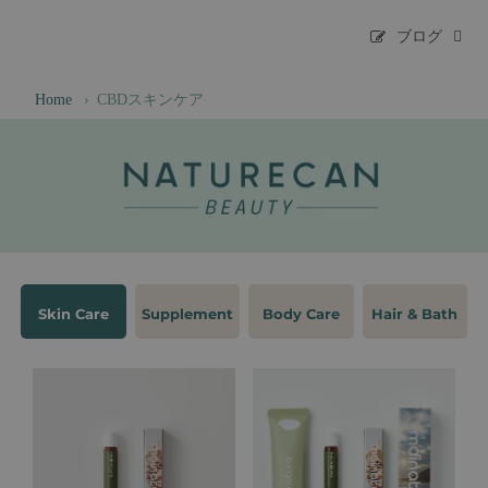
ブログ
Home
›
CBDスキンケア
Skin Care
Supplement
Body Care
Hair & Bath