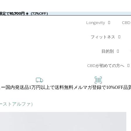
定で10,700円 ☀️（72%OFF）
限定で
10,700円
☀️（72%OFF）
Longevity
CBD
フィットネス
目的別
CBDが初めての方へ
ュー
国内発送品1万円以上で送料無料
メルマガ登録で10%OFF
品
タブーストアルファ）