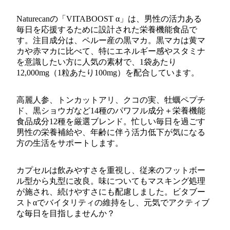
Naturecanの「VITABOOST α」は、男性の活力ある
毎日を応援するために設計された栄養機能食品で
す。注目成分は、ペルー産の黒マカ。黒マカは黄マ
カや赤マカに比べて、特にエネルギー感やスタミナ
を意識したい方に人気の素材で、1袋あたり
12,000mg（1粒あたり100mg）を配合しています。
高麗人参、トンカットアリ、クコの実、牡蠣ペプチ
ド、黒ショウガなど14種のパワフル成分＋栄養機能
食品成分12種を厳選ブレンド。忙しい毎日を過ごす
男性の栄養補給や、年齢に伴う活力低下が気になる
方の生活をサポートします。
カプセルは飲みやすさを重視し、従来のフットボー
ル型から丸型に改良。味についてもマスキング処理
が施され、続けやすさにも配慮しました。ビタブー
ストαでバイタリティの維持をし、元気でアクティブ
な毎日を目指しませんか？