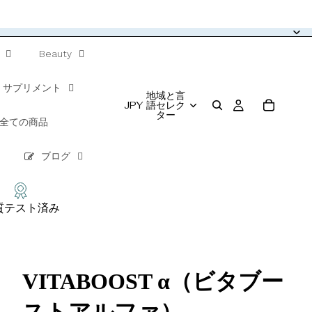
Beauty
サプリメント
地域と言
JPY
語セレク
ター
全ての商品
ブログ
質テスト済み
VITABOOST α（ビタブー