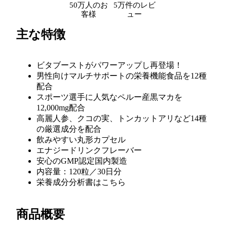
50万人のお
5万件のレビ
客様
ュー
主な特徴
ビタブーストがパワーアップし再登場！
男性向けマルチサポートの栄養機能食品を12種
配合
スポーツ選手に人気なペルー産黒マカを
12,000mg配合
高麗人参、クコの実、トンカットアリなど14種
の厳選成分を配合
飲みやすい丸形カプセル
エナジードリンクフレーバー
安心のGMP認定国内製造
内容量：120粒／30日分
栄養成分分析書は
こちら
商品概要