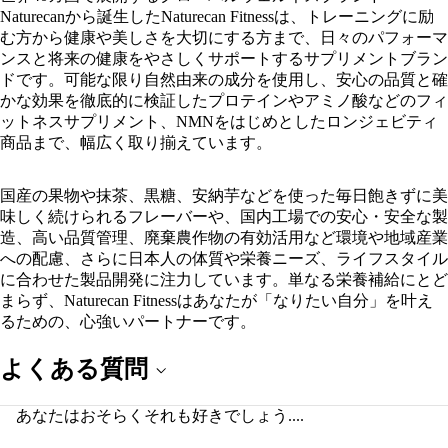
Naturecanから誕生したNaturecan Fitnessは、トレーニングに励
む方から健康や美しさを大切にする方まで、日々のパフォーマ
ンスと将来の健康をやさしくサポートするサプリメントブラン
ドです。可能な限り自然由来の成分を使用し、安心の品質と確
かな効果を徹底的に検証した
プロテイン
や
アミノ酸
などのフィ
ットネスサプリメント、
NMN
をはじめとした
ロンジェビティ
商品まで、幅広く取り揃えています。
国産の果物や抹茶、黒糖、安納芋などを使った毎日飽きずに美
味しく続けられるフレーバーや、国内工場での安心・安全な製
造、高い品質管理、廃棄農作物の有効活用など環境や地域産業
への配慮、さらに日本人の体質や栄養ニーズ、ライフスタイル
に合わせた製品開発に注力しています。単なる栄養補給にとど
まらず、Naturecan Fitnessはあなたが「なりたい自分」を叶え
るための、心強いパートナーです。
よくある質問
あなたはおそらくそれも好きでしょう....