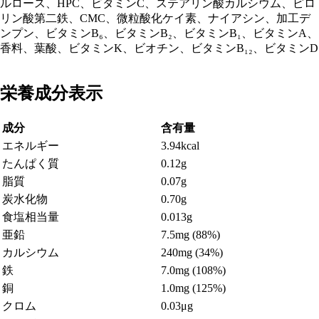
ルロース、HPC、ビタミンC、ステアリン酸カルシウム、ピロ
リン酸第二鉄、CMC、微粒酸化ケイ素、ナイアシン、加工デ
ンプン、ビタミンB₆、ビタミンB₂、ビタミンB₁、ビタミンA、
香料、葉酸、ビタミンK、ビオチン、ビタミンB₁₂、ビタミンD
栄養成分表示
成分
含有量
エネルギー
3.94kcal
たんぱく質
0.12g
脂質
0.07g
炭水化物
0.70g
食塩相当量
0.013g
亜鉛
7.5mg (88%)
カルシウム
240mg (34%)
鉄
7.0mg (108%)
銅
1.0mg (125%)
クロム
0.03μg