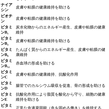
ナイア
皮膚や粘膜の健康維持を助ける
シン
ビオチ
皮膚や粘膜の健康維持を助ける
ン
ビタミ
炭水化物からのエネルギー産生、皮膚や粘膜の健康
ンB₁
維持
ビタミ
皮膚や粘膜の健康維持を助ける
ンB₂
ビタミ
たんぱく質からのエネルギー産生、皮膚や粘膜の健
ンB₆
康維持
ビタミ
赤血球の形成を助ける
ンB₁₂
ビタミ
皮膚や粘膜の健康維持、抗酸化作用
ンC
ビタミ
腸管でのカルシウム吸収を促進、骨の形成を助ける
ンD
ビタミ
抗酸化作用により脂質を酸化から守り、細胞の健康
ンE
維持を助ける
ビタミ
正常な血液凝固能（血を固める働き）を維持する