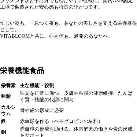
プリメントが苦手な方でも続けやすい仕様に。国内GMP認定
工場で製造された安心感も特長のひとつです。
忙しい朝も、一息つく夜も、あなたの美しさを支える栄養基盤
として。
VITABLOOMと共に、心も体も、満開のあなたへ。
栄養機能食品
栄養素
主な機能・役割
味覚を正常に保つ、皮膚や粘膜の健康維持、たんぱ
亜鉛
く質・核酸の代謝に関与
カルシ
骨や歯の形成に必要
ウム
鉄
赤血球を作る（ヘモグロビンの材料）
赤血球の形成を助ける、体内酵素の働きや骨の形成
銅
をサポート