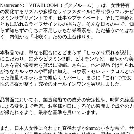
Naturecanの「VITABLOOM（ビタブルーム）」は、女性特有
の変化するリズムや多様なライフスタイルに寄り添うマルチビ
タミンサプリメントです。仕事やプライベート、そして年齢と
ともに訪れるライフサイクルの揺らぎ。そんな日々の中で、知
らず知らずのうちに不足しがちな栄養素を、ただ補うのではな
く、内側から「花咲く」ための土台作りを。
本製品では、単なる配合にとどまらず「しっかり摂れる設計」
にこだわり、鉄分やビタミンB群、ビオチンなど、 健やかな美
しさを育む栄養素を贅沢に凝縮。さらに、他社製品では削られ
がちなカルシウムや亜鉛に加え、ヨウ素・セレン・クロムとい
った微量ミネラルまで幅広くカバーし、まさに「これ1つで女
性の基礎が整う」究極のオールインワンを実現しました。
品質面においても、製造段階での成分の安定性や、時間の経過
による変化まで考慮。お客様が口にするその瞬間まで成分の力
が保たれるよう、厳格な基準を貫いています。
また、日本人女性に合わせた直径わずか9mmの小さな粒で、サ