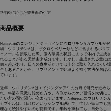
*¹年齢に応じた栄養面のケア
商品概要
NaturecanのロンジェビティラインにウロリチンAカプセルが登
場！ウロリチンAは、ザクロやベリー類などに含まれるポリフ
ェノールを摂取した際、腸内環境の状態によって体内で生成さ
れることがある天然由来成分です。しかし、生成される量には
個人差があり、日々の食生活だけでは十分に取り入れにくい場
合もあることから、サプリメントで効率よく補う方法が選ばれ
ています。
近年、ウロリチンAはエイジングケア
*¹
の分野で研究が進めら
れ、年齢を意識し始めた方や、内側からのケア習慣を大切にし
たい方の間で関心が高まっています。NaturecanのウロリチンA
カプセルは、1日1粒というシンプル設計で、忙しい毎日でも無
理なく続けやすいのが特長です。年齢を重ねても、自分らし