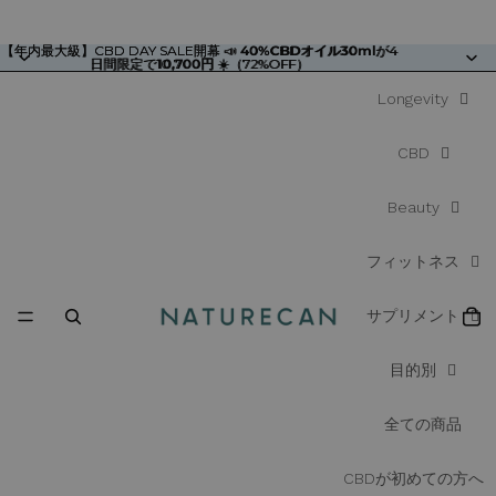
【年内最大級】CBD DAY SALE開幕 📣
【年内最大級】CBD DAY SALE開幕 📣 40%CBDオイル30mlが4
40%CBDオイル30ml
が4
日間限定で10,700円 ☀️（72%OFF）
日間限定で
10,700円
☀️（72%OFF）
Longevity
CBD
Beauty
フィットネス
サプリメント
目的別
全ての商品
CBDが初めての方へ