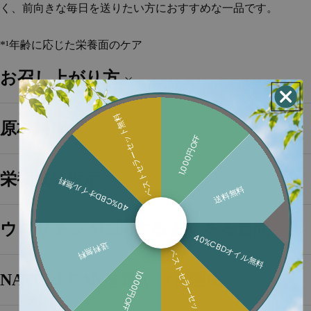
く、前向きな毎日を送りたい方におすすめな一品です。
*¹年齢に応じた栄養面のケア
お召し上がり方
ベストセラーセット無料
原材料
1,000円OFF
栄養成分表示
40%CBDオイル無料
送料無料
ウロリチンAに関するよくある質問
40%CBDオイル無料
送料無料
ベストセラーセット無料
1,000円OFF
NATURECANを選ぶべき理由