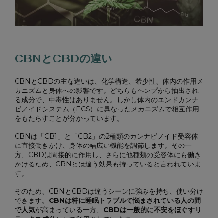
CBNとCBDの違い
CBNとCBDの主な違いは、化学構造、希少性、体内の作用メ
カニズムと身体への影響です。どちらもヘンプから抽出され
る成分で、中毒性はありません。しかし体内のエンドカンナ
ビノイドシステム（ECS）に異なったメカニズムで相互作用
をもたらすことが分かっています。
CBNは「CB1」と「CB2」の2種類のカンナビノイド受容体
に直接働きかけ、身体の幅広い機能を調節します。その一
方、CBDは間接的に作用し、さらに他種類の受容体にも働き
かけるため、CBNとは違う効果も持っていると言われていま
す。
そのため、CBNとCBDは違うシーンに強みを持ち、使い分け
できます。
CBNは特に睡眠トラブルで悩まされている人の間
で人気
が高まっている一方、
CBDは一般的に不安をほぐすリ