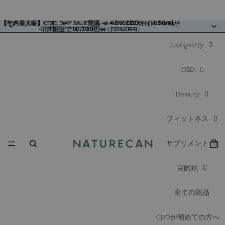
【年内最大級】CBD DAY SALE開幕 📣 40%CBDオイル30mlが4
【年内最大級】CBD DAY SALE開幕 📣
40%CBDオイル30ml
が
4日間限定で
日間限定で10,700円 ☀️（72%OFF）
10,700円
☀️（72%OFF）
Longevity
CBD
Beauty
フィットネス
サプリメント
目的別
全ての商品
CBDが初めての方へ