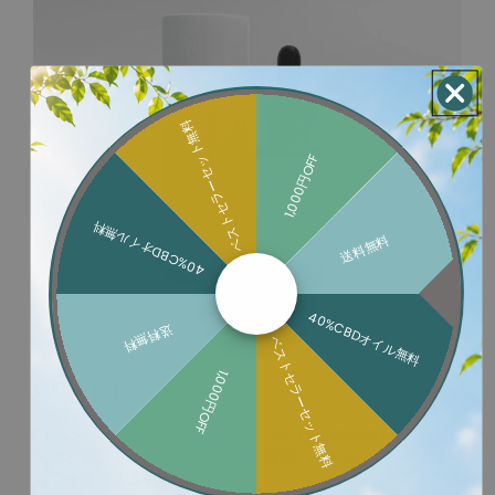
ベストセラーセット無料
1,000円OFF
40%CBDオイル無料
送料無料
40%CBDオイル無料
送料無料
ベストセラーセット無料
1,000円OFF
CBNオイル
CBNオイルはピペットを用いて、舌の下に数的垂らし、一分
間ほど置いてから飲み込みます。敵数はご自身のニーズに応
じて調整できます。