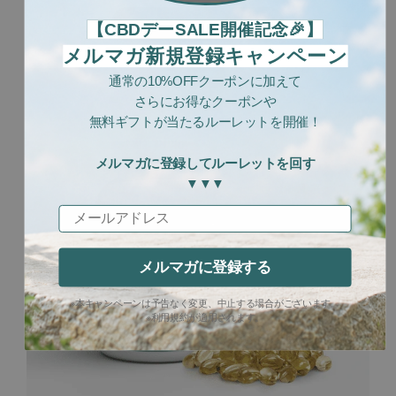
CBNオイルをチェック
【CBDデーSALE開催記念🎉】
メルマガ新規登録キャンペーン
通常の10%OFFクーポンに加えて
さらにお得なクーポンや
無料ギフトが当たるルーレットを開催！
メルマガに登録してルーレットを回す
▼▼▼
メールアドレス
メルマガに登録する
※本キャンペーンは予告なく変更、中止する場合がございます。
※利用規約が適用されます。