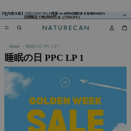
【年内最大級】CBD DAY SALE開幕 📣
【年内最大級】CBD DAY SALE開幕 📣 40%CBDオイル30mlが4
40%CBDオイル30ml
が4
日間限定で10,700円 ☀️（72%OFF）
日間限定で
10,700円
☀️（72%OFF）
Home
›
睡眠の日 PPC LP 1
睡眠の日 PPC LP 1