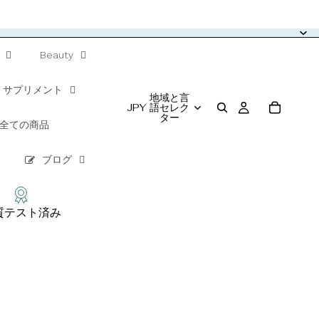
Beauty
サプリメント
地域と言
JPY
語セレク
ター
全ての商品
ブログ
質テスト済み