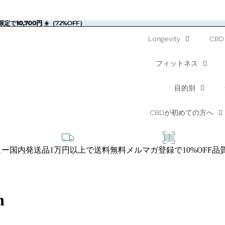
定で10,700円 ☀️（72%OFF）
限定で
10,700円
☀️（72%OFF）
Longevity
CBD
フィットネス
目的別
CBDが初めての方へ
ュー
国内発送品1万円以上で送料無料
メルマガ登録で10%OFF
品
n