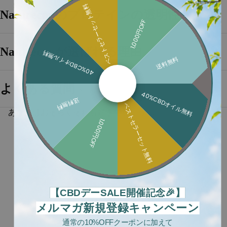
ベストセラーセット無料
Naturecanのプロテインの透明性
1,000円OFF
Naturecanが選ばれる理由
40%CBDオイル無料
送料無料
よくある質問
40%CBDオイル無料
送料無料
ベストセラーセット無料
あなたはおそらくそれも好きでしょう....
1,000円OFF
【CBDデーSALE開催記念🎉】
メルマガ新規登録キャンペーン
通常の10%OFFクーポンに加えて