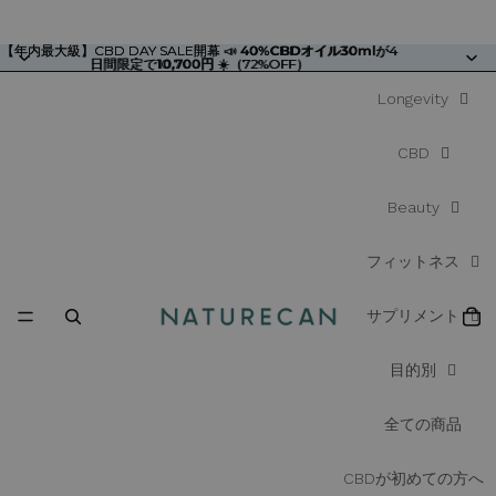
【年内最大級】CBD DAY SALE開幕 📣
【年内最大級】CBD DAY SALE開幕 📣 40%CBDオイル30mlが4
40%CBDオイル30ml
が4
日間限定で10,700円 ☀️（72%OFF）
日間限定で
10,700円
☀️（72%OFF）
Longevity
CBD
Beauty
フィットネス
サプリメント
目的別
全ての商品
CBDが初めての方へ